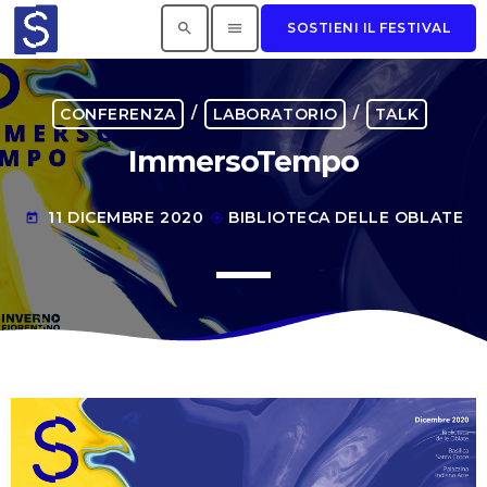
search
menu
SOSTIENI IL FESTIVAL
I PIÙ LETTI
/
/
CONFERENZA
LABORATORIO
TALK
ImmersoTempo
Sorry, there is nothing for the moment.
IL PIÙ VOTATO
11 DICEMBRE 2020
BIBLIOTECA DELLE OBLATE
today
my_location