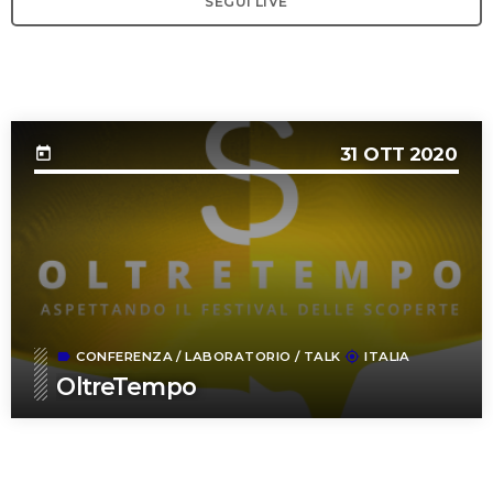
SEGUI LIVE
UPCOMING EVENT
31
OTT 2020
today
CONFERENZA
/
LABORATORIO
/
TALK
ITALIA
label
my_location
OltreTempo