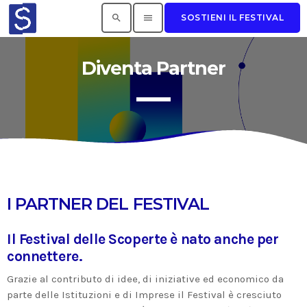
search
menu
SOSTIENI IL FESTIVAL
Diventa Partner
I PIÙ LETTI
Sorry, there is nothing for the moment.
IL PIÙ VOTATO
I PARTNER DEL FESTIVAL
Il Festival delle Scoperte è nato anche per
connettere.
Grazie al contributo di idee, di iniziative ed economico da
parte delle Istituzioni e di Imprese il Festival è cresciuto